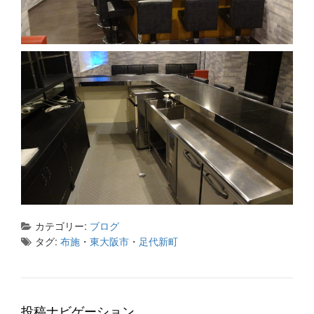
カテゴリー:
ブログ
タグ:
布施
・
東大阪市
・
足代新町
投稿ナビゲーション