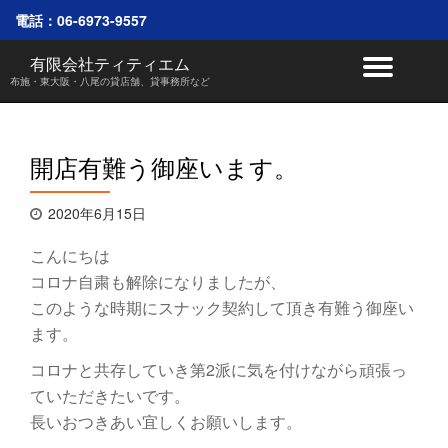
電話：
06-6973-9557
コ
有限会社ティティエム
ナ
ン
布施・東大阪・八尾の貸店舗、貸事務所など
テ
ビ
ン
ツ
へ
ゲ
開店有難う御座います。
ス
キ
ー
ッ
2020年6月15日
プ
シ
こんにちは
ョ
コロナ自粛も解除になりましたが、
このような時期にスナック契約して頂き有難う御座い
ン
ます。
を
コロナと共存していき第2派に気を付けながら頑張っ
ていただきたいです。
切
長いおつきあい宜しくお願いします。