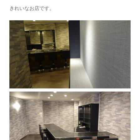
り
きれいなお店です。
替
え