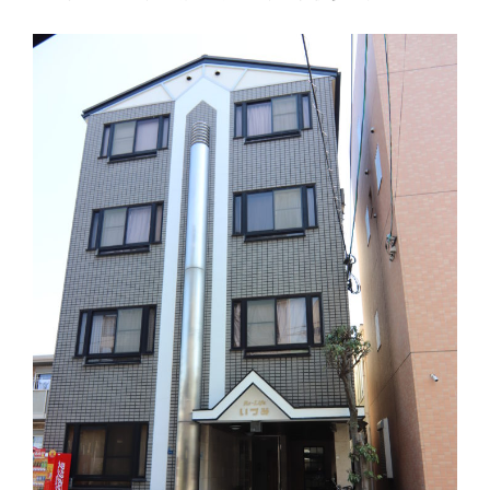
り
替
え