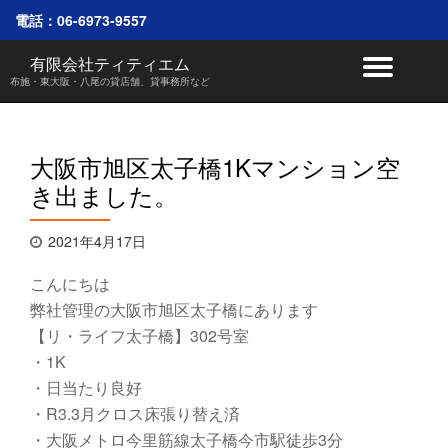
電話：
06-6973-9557
コ
有限会社ティティエム
ナ
ン
布施・東大阪・八尾の貸店舗、貸事務所など
テ
ビ
ン
ツ
へ
ゲ
大阪市旭区太子橋1Kマンション空
ス
き出ました。
キ
ー
ッ
プ
シ
2021年4月17日
ョ
こんにちは
弊社管理の大阪市旭区太子橋にあります
ン
【リ・ライフ太子橋】302号室
・1K
を
・日当たり良好
切
・R3.3月クロス床張り替え済
・大阪メトロ今里筋線太子橋今市駅徒歩3分