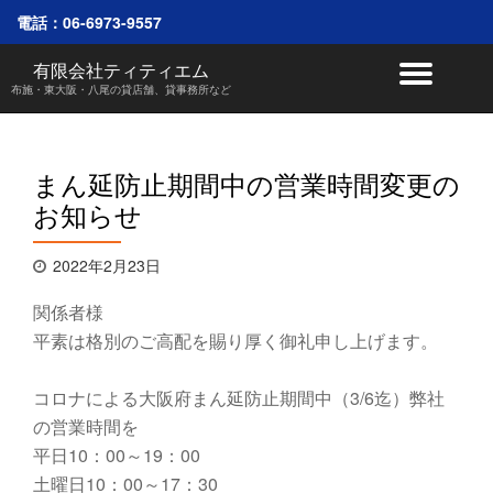
電話：
06-6973-9557
コ
有限会社ティティエム
ナ
ン
布施・東大阪・八尾の貸店舗、貸事務所など
テ
ビ
ン
ツ
へ
ゲ
まん延防止期間中の営業時間変更の
ス
お知らせ
キ
ー
ッ
プ
シ
2022年2月23日
ョ
関係者様
平素は格別のご高配を賜り厚く御礼申し上げます。
ン
コロナによる大阪府まん延防止期間中（3/6迄）弊社
を
の営業時間を
切
平日10：00～19：00
土曜日10：00～17：30